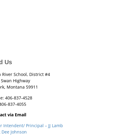
d Us
 River School, District #4
 Swan Highway
ork, Montana 59911
e: 406-837-4528
 406-837-4055
act via Email
r Intendent/ Principal – JJ Lamb
k Dee Johnson