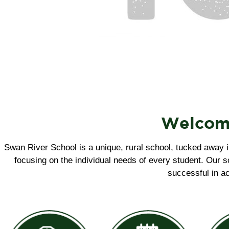
Welcome
Swan River School is a unique, rural school, tucked away i
focusing on the individual needs of every student. Our s
successful in a
Les casinos en ligne attirent de nombreux joueurs grâce
Τα online καζίνο έχουν γίνει πολύ δημοφιλή στους παί
Οι παίκτες επιλέγουν online καζίνο για την ευκολία και 
I casinò online offrono una vasta gamma di giochi per tutti
I giochi da casinò online sono molto diffusi tra i giocatori
I casinò online continuano a crescere in popolarità tra gli 
I giochi online nei casinò offrono molte possibilità di intra
I casinò online offrono esperienze di gioco diverse e intere
Jocurile de cazino online sunt populare datorită accesului r
Online casino hry jsou populární mezi hráči hledajícími
populaires. En lisant un article j’ai remarqué au milieu du
οδηγού είδα στο μέσο του κειμένου
Spartans login
, πο
Κατά την εξερεύνηση είδα στο μέσο της σελίδας
SpinM
trovato nel mezzo del testo
Gamdom casino online
, che h
Vegasino
, che mi ha incuriosito. I bonus permettono sessi
del testo
Westace login
, che ha attirato la mia attenzi
testo
Playjonny casino login
, che mi ha incuriosito. I bon
testo
Winnita
, che ha attirato la mia attenzione. I bon
văzut în mijlocul textului
cazinou online pe bani reali
, ceea
Česká casina
, což mě zaujalo. Bonusy prodlužu
plus longtemps. Ils offrent plus d’opportunités de 
περισσότερες ευκαιρ
Δίνουν περισσότερες ευκαιρίες για
Le slot mo
re
mod