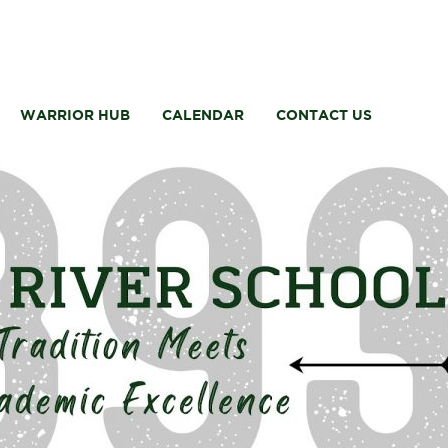
WARRIOR HUB
CALENDAR
CONTACT US