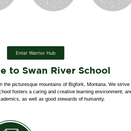
Enter Warrior Hub
 to Swan River School
n the picturesque mountains of Bigfork, Montana. We strive 
chool fosters a caring and creative learning environment; an
cademics, as well as good stewards of humanity.
 à leur accessibilité et à leur variété. Les machines à sous 
κτες. Τα slots είναι απλά και προσφέρουν γρήγορη διασκέ
την ποικιλία παιχνιδιών. Τα φρουτάκια είναι ιδιαίτερα δημ
 i gusti. Le slot sono tra i giochi più popolari per la loro s
. Le slot sono semplici e veloci da utilizzare. Durante la let
utenti. Le slot sono tra i giochi più facili da capire. Durant
ttenimento. Le slot sono tra le opzioni più popolari. Durante
ssanti. Le slot sono facili e veloci da utilizzare. Durante la
apid și varietății. Sloturile sunt preferate de mulți jucători
 zábavu. Automaty jsou jednoduché a rychlé na hraní. Při čte
 texte
casino shiny wilds
, ce qui m’a donné envie d’essayer.
υ μου τράβηξε την προσοχή. Τα μπόνους βοηθούν να παίξ
ama Greece
, που μου κίνησε το ενδιαφέρον. Τα bonus αυξ
a attirato la mia attenzione. I bonus rendono il gioco più l
oni più lunghe. Offrono più possibilità di vincita. Le funzi
one. I bonus aiutano a giocare più a lungo. Offrono più oppo
us permettono di giocare più a lungo. Offrono nuove opportu
us aiutano a prolungare il gioco. Offrono più possibilità. Le
 ce mi-a atras atenția. Bonusurile oferă mai multe șanse. Per
jí herní čas. Nabízejí více možností. Moderní hry jsou více
gains. Les fonctionnalités modernes rendent l’expérience pl
ίες. Τα σύγχρονα παιχνίδια είναι πιο συναρπαστικά.
 δοκιμές. Τα σύγχρονα features κάνουν το παιχνίδι πιο εν
derne migliorano l’esperienza complessiva.
più dinamico.
ndono l’esperienza più interessante.
aumentano il divertimento.
l’esperienza più coinvolgente.
erne fac experiența mai interesantă.