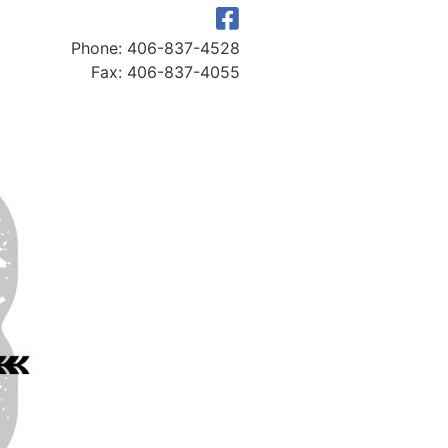
Phone: 406-837-4528
Fax: 406-837-4055