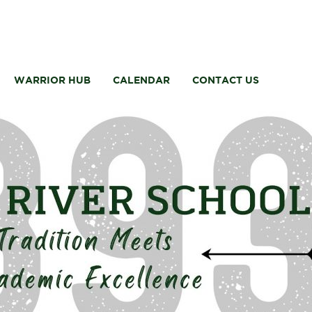
WARRIOR HUB
CALENDAR
CONTACT US