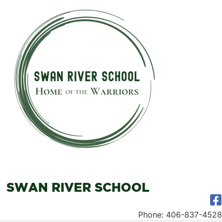
SWAN RIVER SCHOOL
Phone: 406-837-4528