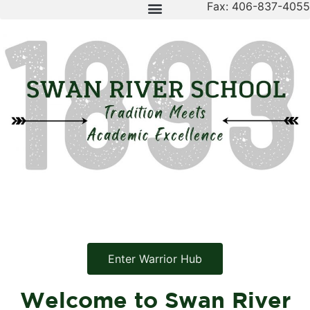
Fax: 406-837-4055
Enter Warrior Hub
Welcome to Swan River