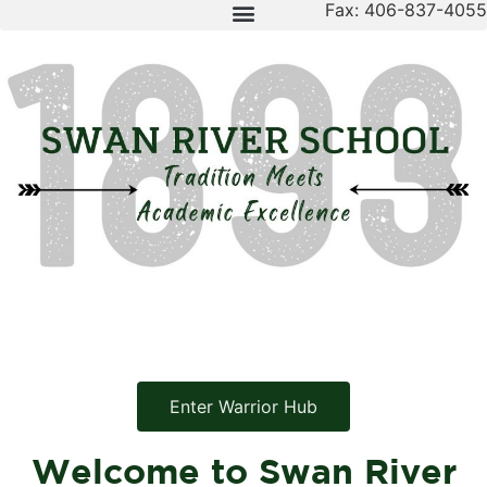
Fax: 406-837-4055
Enter Warrior Hub
Welcome to Swan River