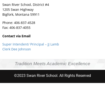
Swan River School, District #4
1205 Swan Highway
Bigfork, Montana 59911
Phone: 406-837-4528
Fax: 406-837-4055
Contact via Email
Super Intendent/ Principal – JJ Lamb
Clerk Dee Johnson
Tradition Meets Academic Excellence
©2023 Swan River School. All Rights Reserved