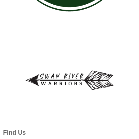
Find Us