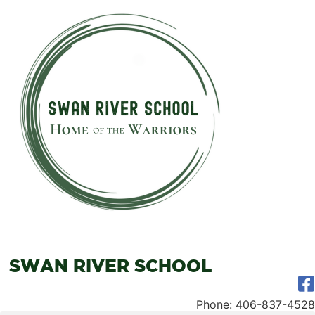
SWAN RIVER SCHOOL
Phone: 406-837-4528