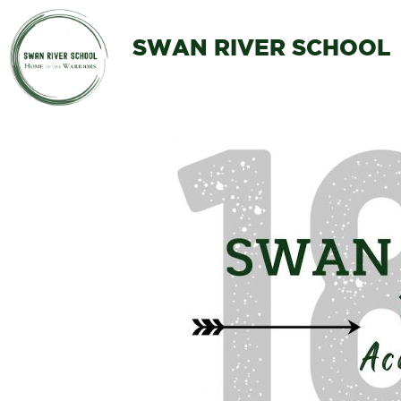
SWAN RIVER SCHOOL