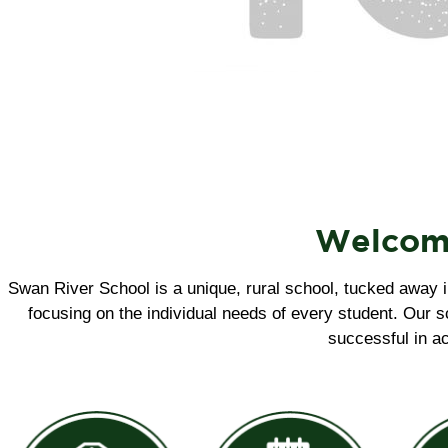
Welcome
Swan River School is a unique, rural school, tucked away i
focusing on the individual needs of every student. Our s
successful in a
Les casinos en ligne attirent de nombreux joueurs grâce
Τα online καζίνο έχουν γίνει πολύ δημοφιλή στους παί
Οι παίκτες επιλέγουν online καζίνο για την ευκολία και 
I casinò online offrono una vasta gamma di giochi per tutti
I giochi da casinò online sono molto diffusi tra i giocatori
I casinò online continuano a crescere in popolarità tra gli 
I giochi online nei casinò offrono molte possibilità di intra
I casinò online offrono esperienze di gioco diverse e intere
Jocurile de cazino online sunt populare datorită accesului r
Online casino hry jsou populární mezi hráči hledajícími
populaires. En lisant un article j’ai remarqué au milieu du
οδηγού είδα στο μέσο του κειμένου
Spartans login
, πο
Κατά την εξερεύνηση είδα στο μέσο της σελίδας
SpinM
trovato nel mezzo del testo
Gamdom casino online
, che h
Vegasino
, che mi ha incuriosito. I bonus permettono sessi
del testo
Westace login
, che ha attirato la mia attenzi
testo
Playjonny casino login
, che mi ha incuriosito. I bon
testo
Winnita
, che ha attirato la mia attenzione. I bon
văzut în mijlocul textului
cazinou online pe bani reali
, ceea
Česká casina
, což mě zaujalo. Bonusy prodlužu
plus longtemps. Ils offrent plus d’opportunités de 
περισσότερες ευκαιρ
Δίνουν περισσότερες ευκαιρίες για
Le slot mo
re
mod