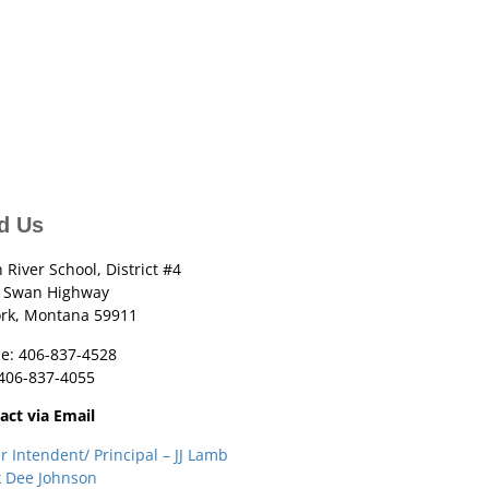
d Us
 River School, District #4
 Swan Highway
ork, Montana 59911
e: 406-837-4528
 406-837-4055
act via Email
r Intendent/ Principal – JJ Lamb
k Dee Johnson