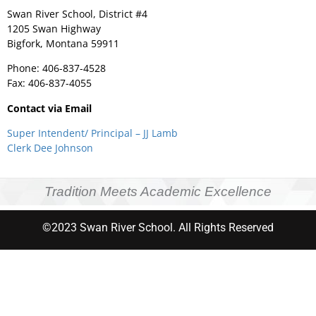
Swan River School, District #4
1205 Swan Highway
Bigfork, Montana 59911
Phone: 406-837-4528
Fax: 406-837-4055
Contact via Email
Super Intendent/ Principal – JJ Lamb
Clerk Dee Johnson
Tradition Meets Academic Excellence
©2023 Swan River School. All Rights Reserved