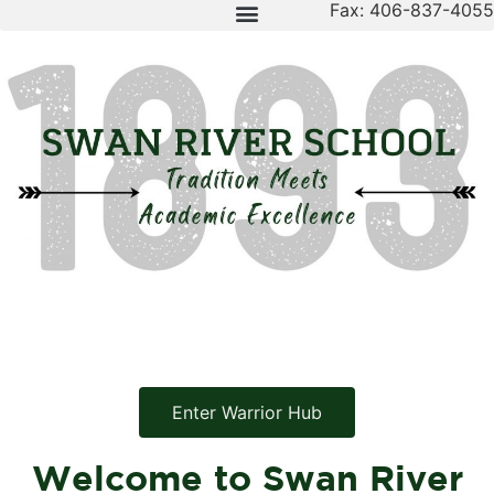
Fax: 406-837-4055
Enter Warrior Hub
Welcome to Swan River