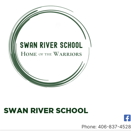
SWAN RIVER SCHOOL
Phone: 406-837-4528