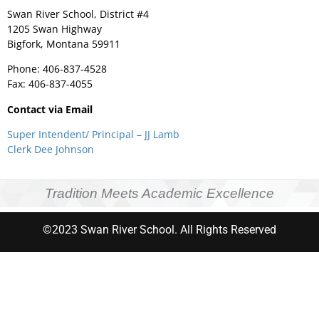
Swan River School, District #4
1205 Swan Highway
Bigfork, Montana 59911
Phone: 406-837-4528
Fax: 406-837-4055
Contact via Email
Super Intendent/ Principal – JJ Lamb
Clerk Dee Johnson
Tradition Meets Academic Excellence
©2023 Swan River School. All Rights Reserved