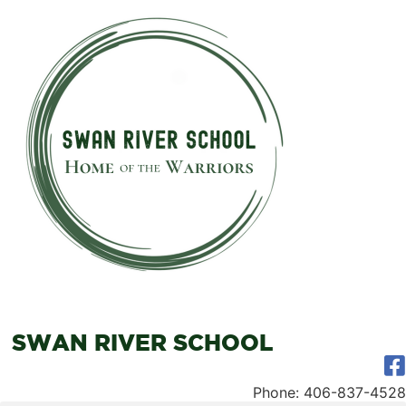
SWAN RIVER SCHOOL
Phone: 406-837-4528