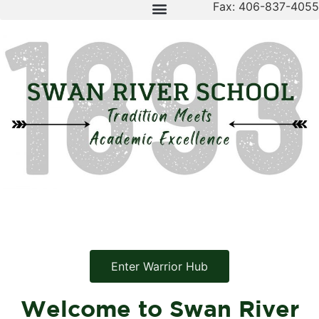
Fax: 406-837-4055
Enter Warrior Hub
Welcome to Swan River