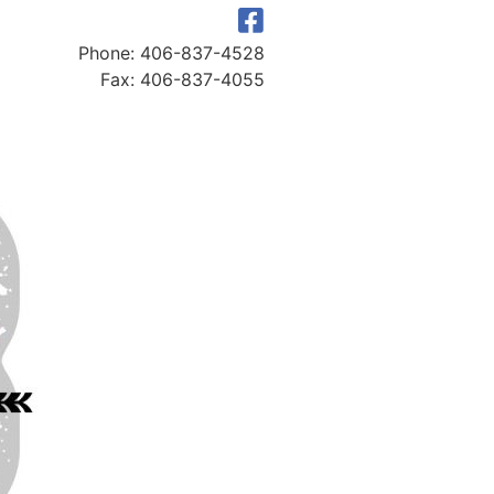
Phone: 406-837-4528
Fax: 406-837-4055