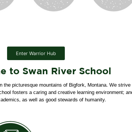
Enter Warrior Hub
 to Swan River School
n the picturesque mountains of Bigfork, Montana. We strive 
chool fosters a caring and creative learning environment; an
cademics, as well as good stewards of humanity.
 à leur accessibilité et à leur variété. Les machines à sous 
κτες. Τα slots είναι απλά και προσφέρουν γρήγορη διασκέ
την ποικιλία παιχνιδιών. Τα φρουτάκια είναι ιδιαίτερα δημ
 i gusti. Le slot sono tra i giochi più popolari per la loro s
. Le slot sono semplici e veloci da utilizzare. Durante la let
utenti. Le slot sono tra i giochi più facili da capire. Durant
ttenimento. Le slot sono tra le opzioni più popolari. Durante
ssanti. Le slot sono facili e veloci da utilizzare. Durante la
apid și varietății. Sloturile sunt preferate de mulți jucători
 zábavu. Automaty jsou jednoduché a rychlé na hraní. Při čte
 texte
casino shiny wilds
, ce qui m’a donné envie d’essayer.
υ μου τράβηξε την προσοχή. Τα μπόνους βοηθούν να παίξ
ama Greece
, που μου κίνησε το ενδιαφέρον. Τα bonus αυξ
a attirato la mia attenzione. I bonus rendono il gioco più l
oni più lunghe. Offrono più possibilità di vincita. Le funzi
one. I bonus aiutano a giocare più a lungo. Offrono più oppo
us permettono di giocare più a lungo. Offrono nuove opportu
us aiutano a prolungare il gioco. Offrono più possibilità. Le
 ce mi-a atras atenția. Bonusurile oferă mai multe șanse. Per
jí herní čas. Nabízejí více možností. Moderní hry jsou více
gains. Les fonctionnalités modernes rendent l’expérience pl
ίες. Τα σύγχρονα παιχνίδια είναι πιο συναρπαστικά.
 δοκιμές. Τα σύγχρονα features κάνουν το παιχνίδι πιο εν
derne migliorano l’esperienza complessiva.
più dinamico.
ndono l’esperienza più interessante.
aumentano il divertimento.
l’esperienza più coinvolgente.
erne fac experiența mai interesantă.