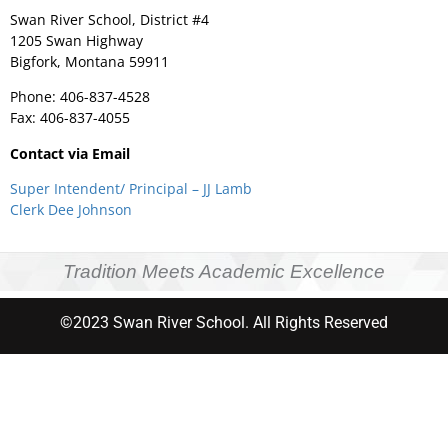
Swan River School, District #4
1205 Swan Highway
Bigfork, Montana 59911
Phone: 406-837-4528
Fax: 406-837-4055
Contact via Email
Super Intendent/ Principal – JJ Lamb
Clerk Dee Johnson
Tradition Meets Academic Excellence
©2023 Swan River School. All Rights Reserved