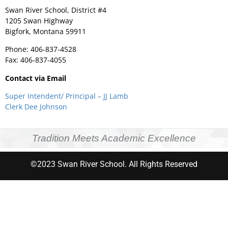
Swan River School, District #4
1205 Swan Highway
Bigfork, Montana 59911
Phone: 406-837-4528
Fax: 406-837-4055
Contact via Email
Super Intendent/ Principal – JJ Lamb
Clerk Dee Johnson
Tradition Meets Academic Excellence
©2023 Swan River School. All Rights Reserved