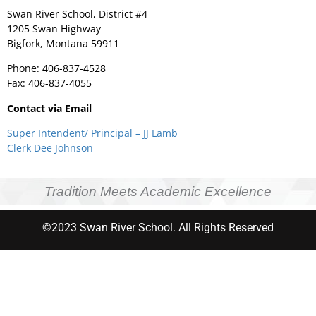
Swan River School, District #4
1205 Swan Highway
Bigfork, Montana 59911
Phone: 406-837-4528
Fax: 406-837-4055
Contact via Email
Super Intendent/ Principal – JJ Lamb
Clerk Dee Johnson
Tradition Meets Academic Excellence
©2023 Swan River School. All Rights Reserved