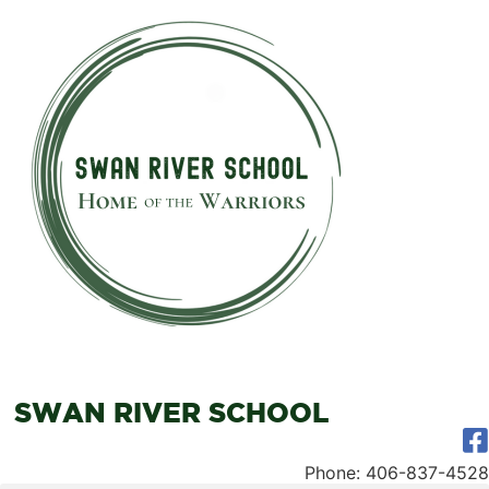
SWAN RIVER SCHOOL
Phone: 406-837-4528