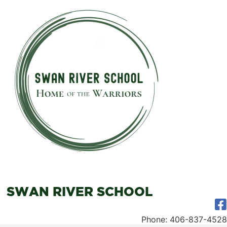
SWAN RIVER SCHOOL
Phone: 406-837-4528