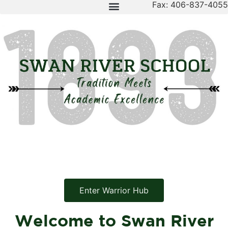
Fax: 406-837-4055
Enter Warrior Hub
Welcome to Swan River