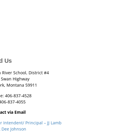
d Us
 River School, District #4
 Swan Highway
ork, Montana 59911
e: 406-837-4528
 406-837-4055
act via Email
r Intendent/ Principal – JJ Lamb
k Dee Johnson