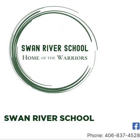
SWAN RIVER SCHOOL
Phone: 406-837-4528