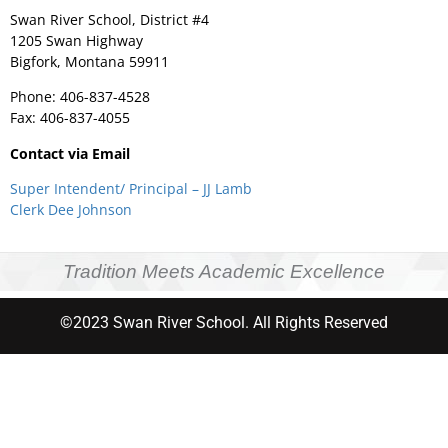
Swan River School, District #4
1205 Swan Highway
Bigfork, Montana 59911
Phone: 406-837-4528
Fax: 406-837-4055
Contact via Email
Super Intendent/ Principal – JJ Lamb
Clerk Dee Johnson
Tradition Meets Academic Excellence
©2023 Swan River School. All Rights Reserved