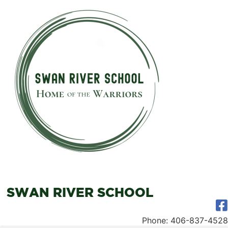
SWAN RIVER SCHOOL
Phone: 406-837-4528