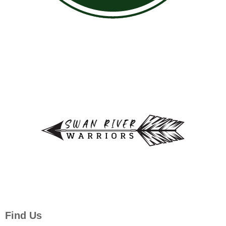
Find Us