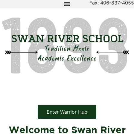
Fax: 406-837-4055
Enter Warrior Hub
Welcome to Swan River