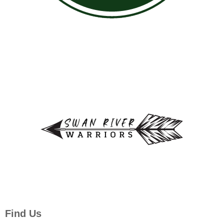
Find Us