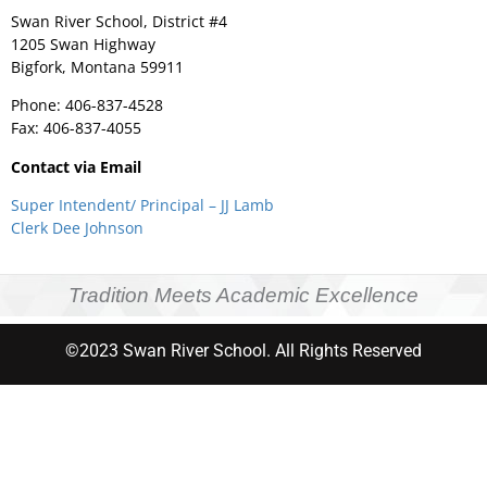
Swan River School, District #4
1205 Swan Highway
Bigfork, Montana 59911
Phone: 406-837-4528
Fax: 406-837-4055
Contact via Email
Super Intendent/ Principal – JJ Lamb
Clerk Dee Johnson
Tradition Meets Academic Excellence
©2023 Swan River School. All Rights Reserved