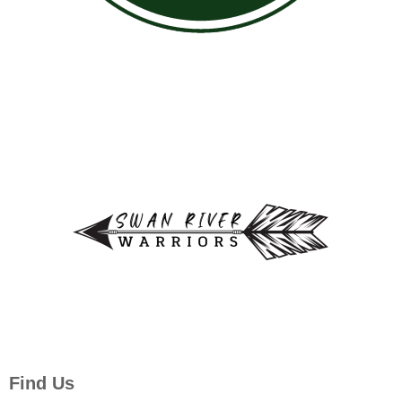
Find Us