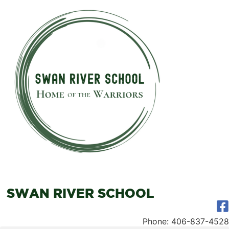
SWAN RIVER SCHOOL
Phone: 406-837-4528