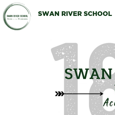
SWAN RIVER SCHOOL