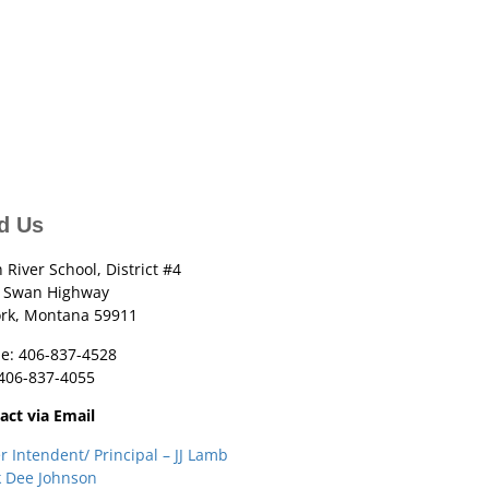
d Us
 River School, District #4
 Swan Highway
ork, Montana 59911
e: 406-837-4528
 406-837-4055
act via Email
r Intendent/ Principal – JJ Lamb
k Dee Johnson