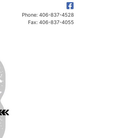
Phone: 406-837-4528
Fax: 406-837-4055