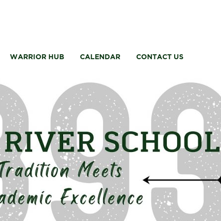
WARRIOR HUB
CALENDAR
CONTACT US