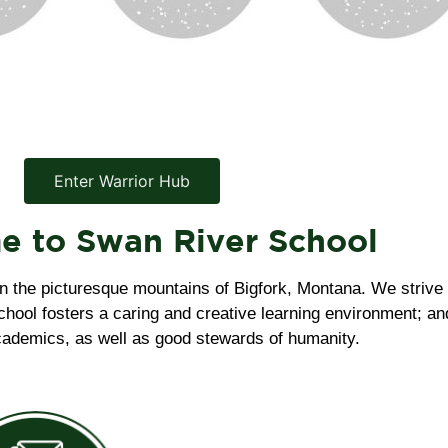
Enter Warrior Hub
 to Swan River School
n the picturesque mountains of Bigfork, Montana. We strive 
chool fosters a caring and creative learning environment; an
cademics, as well as good stewards of humanity.
 à leur accessibilité et à leur variété. Les machines à sous 
κτες. Τα slots είναι απλά και προσφέρουν γρήγορη διασκέ
την ποικιλία παιχνιδιών. Τα φρουτάκια είναι ιδιαίτερα δημ
 i gusti. Le slot sono tra i giochi più popolari per la loro s
. Le slot sono semplici e veloci da utilizzare. Durante la let
utenti. Le slot sono tra i giochi più facili da capire. Durant
ttenimento. Le slot sono tra le opzioni più popolari. Durante
ssanti. Le slot sono facili e veloci da utilizzare. Durante la
apid și varietății. Sloturile sunt preferate de mulți jucători
 zábavu. Automaty jsou jednoduché a rychlé na hraní. Při čte
 texte
casino shiny wilds
, ce qui m’a donné envie d’essayer.
υ μου τράβηξε την προσοχή. Τα μπόνους βοηθούν να παίξ
ama Greece
, που μου κίνησε το ενδιαφέρον. Τα bonus αυξ
a attirato la mia attenzione. I bonus rendono il gioco più l
oni più lunghe. Offrono più possibilità di vincita. Le funzi
one. I bonus aiutano a giocare più a lungo. Offrono più oppo
us permettono di giocare più a lungo. Offrono nuove opportu
us aiutano a prolungare il gioco. Offrono più possibilità. Le
 ce mi-a atras atenția. Bonusurile oferă mai multe șanse. Per
jí herní čas. Nabízejí více možností. Moderní hry jsou více
gains. Les fonctionnalités modernes rendent l’expérience pl
ίες. Τα σύγχρονα παιχνίδια είναι πιο συναρπαστικά.
 δοκιμές. Τα σύγχρονα features κάνουν το παιχνίδι πιο εν
derne migliorano l’esperienza complessiva.
più dinamico.
ndono l’esperienza più interessante.
aumentano il divertimento.
l’esperienza più coinvolgente.
erne fac experiența mai interesantă.