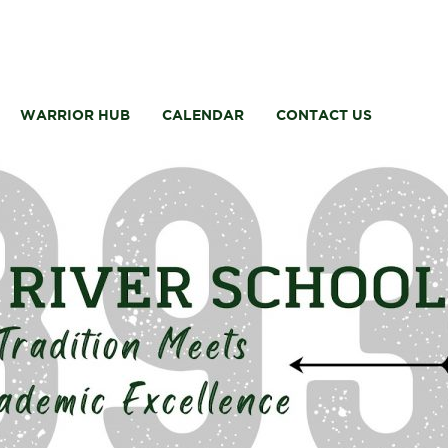
WARRIOR HUB
CALENDAR
CONTACT US