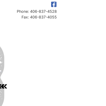
Phone: 406-837-4528
Fax: 406-837-4055