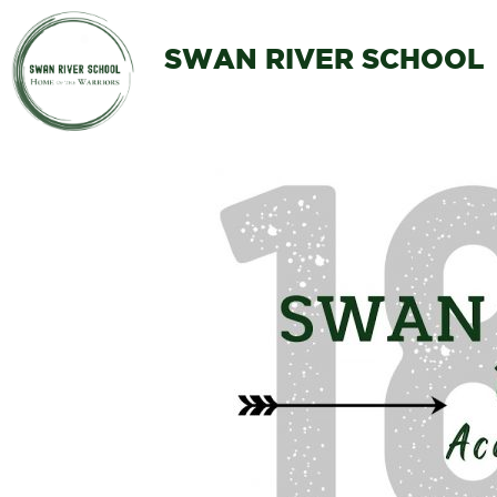
SWAN RIVER SCHOOL