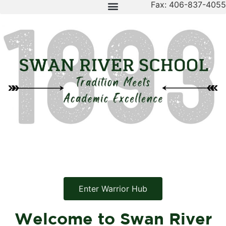
Fax: 406-837-4055
Enter Warrior Hub
Welcome to Swan River