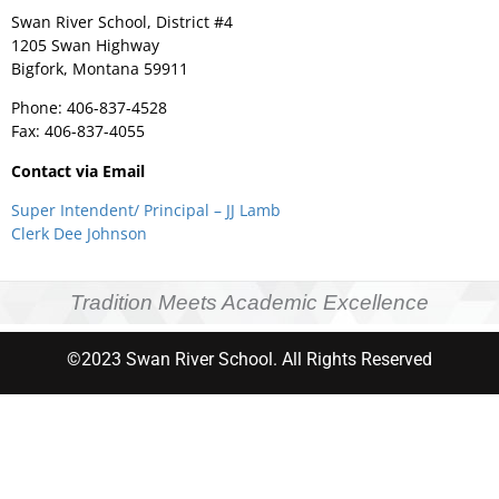
Swan River School, District #4
1205 Swan Highway
Bigfork, Montana 59911
Phone: 406-837-4528
Fax: 406-837-4055
Contact via Email
Super Intendent/ Principal – JJ Lamb
Clerk Dee Johnson
Tradition Meets Academic Excellence
©2023 Swan River School. All Rights Reserved