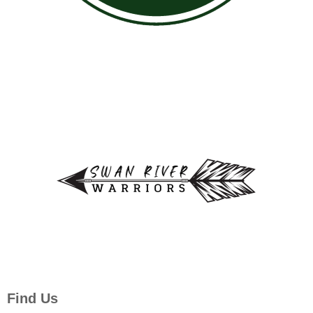
Find Us