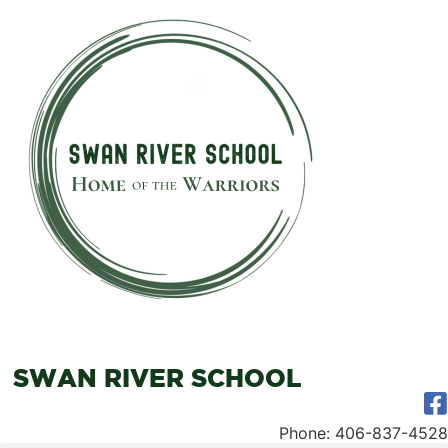
SWAN RIVER SCHOOL
Phone: 406-837-4528