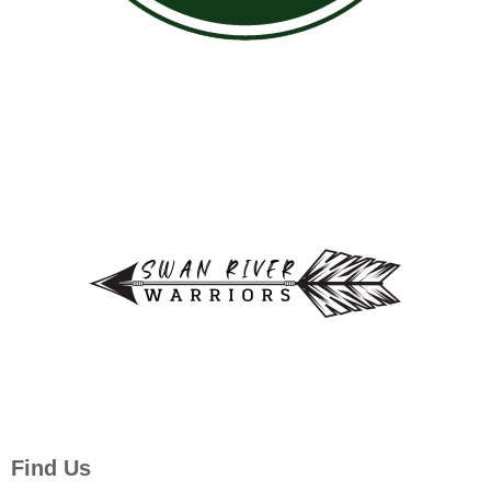
Find Us