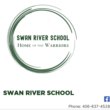
SWAN RIVER SCHOOL
Phone: 406-837-4528