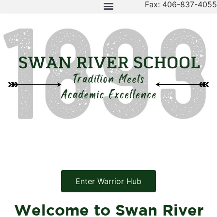
Fax: 406-837-4055
Enter Warrior Hub
Welcome to Swan River