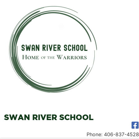
SWAN RIVER SCHOOL
Phone: 406-837-4528