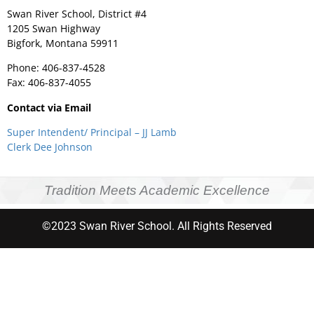
Swan River School, District #4
1205 Swan Highway
Bigfork, Montana 59911
Phone: 406-837-4528
Fax: 406-837-4055
Contact via Email
Super Intendent/ Principal – JJ Lamb
Clerk Dee Johnson
Tradition Meets Academic Excellence
©2023 Swan River School. All Rights Reserved