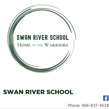
SWAN RIVER SCHOOL
Phone: 406-837-4528