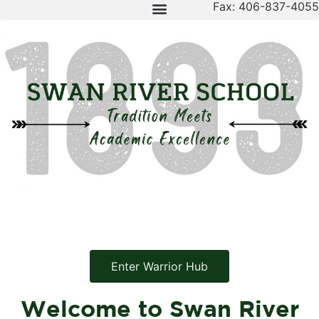
Fax: 406-837-4055
Enter Warrior Hub
Welcome to Swan River